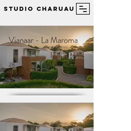
STUDIO Charuau
Vianaar - La Maroma
28
Images